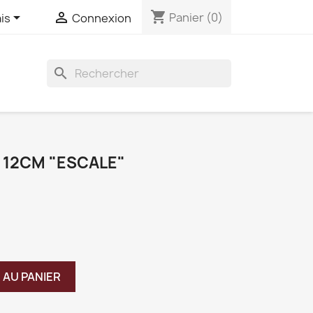
shopping_cart


Panier
(0)
is
Connexion
search
 12CM "ESCALE"
 AU PANIER