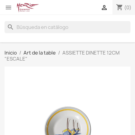
shopping_cart


(0)
search
Inicio
Art de la table
ASSIETTE DINETTE 12CM
"ESCALE"