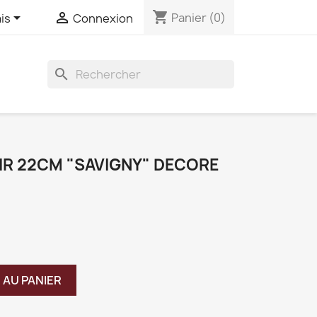
shopping_cart


Panier
(0)
is
Connexion
search
R 22CM "SAVIGNY" DECORE
 AU PANIER