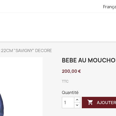
França
 22CM "SAVIGNY" DECORE
BEBE AU MOUCHOI
200,00 €
TTC
Quantité

AJOUTER