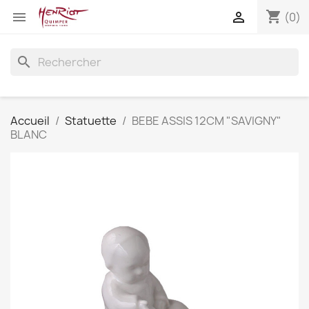
shopping_cart


(0)
search
Accueil
Statuette
BEBE ASSIS 12CM "SAVIGNY"
BLANC