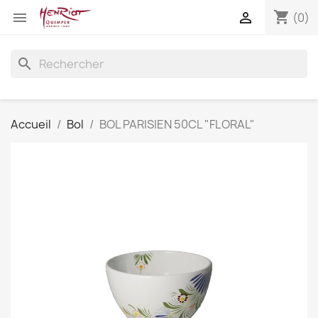
shopping_cart


(0)
search
Accueil
Bol
BOL PARISIEN 50CL "FLORAL"