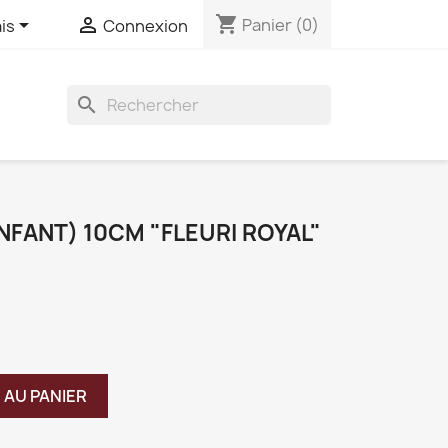
shopping_cart


Panier
(0)
is
Connexion
search
ENFANT) 10CM "FLEURI ROYAL"
 AU PANIER