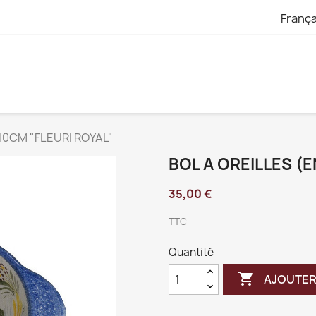
França
10CM "FLEURI ROYAL"
BOL A OREILLES (
35,00 €
TTC
Quantité

AJOUTER