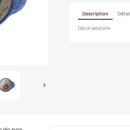
Description
Détai
Décor aléatoire

s de nos