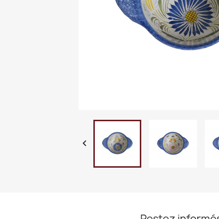

Restez informé