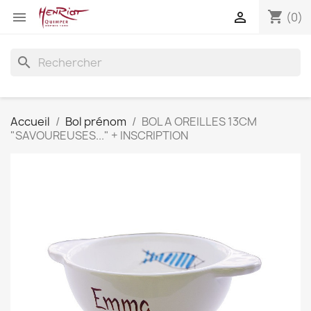
shopping_cart


(0)
search
Accueil
Bol prénom
BOL A OREILLES 13CM
"SAVOUREUSES..." + INSCRIPTION