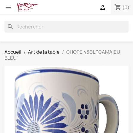
shopping_cart


(0)
search
Accueil
Art de la table
CHOPE 45CL "CAMAIEU
BLEU"