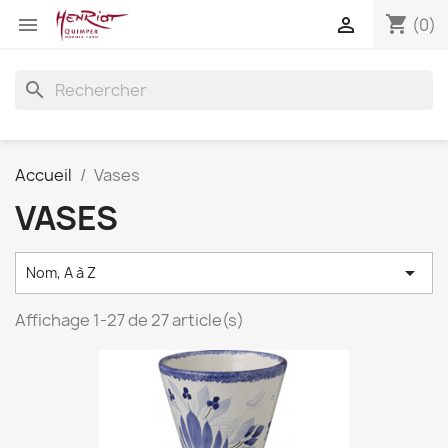
shopping_cart


(0)
search
Accueil
Vases
VASES

Nom, A à Z
Affichage 1-27 de 27 article(s)