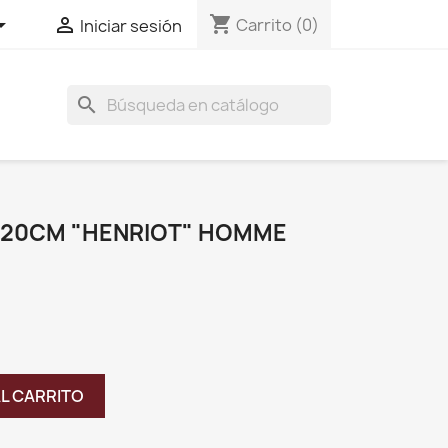
shopping_cart


Carrito
(0)
Iniciar sesión
search
 20CM "HENRIOT" HOMME
AL CARRITO