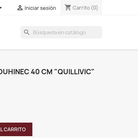
shopping_cart


Carrito
(0)
Iniciar sesión
search
OUHINEC 40 CM "QUILLIVIC"
AL CARRITO