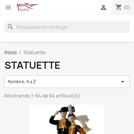
shopping_cart


(0)
search
Inicio
Statuette
STATUETTE

Nombre, A a Z
Mostrando 1-64 de 64 artículo(s)