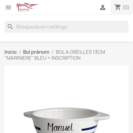
shopping_cart


(0)
search
Inicio
Bol prénom
BOL A OREILLES 13CM
"MARINIERE" BLEU + INSCRIPTION