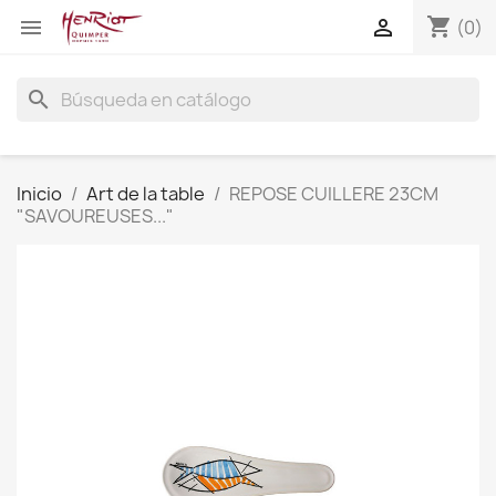
shopping_cart


(0)
search
Inicio
Art de la table
REPOSE CUILLERE 23CM
"SAVOUREUSES..."