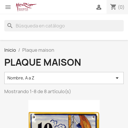
shopping_cart


(0)
search
Inicio
Plaque maison
PLAQUE MAISON

Nombre, A a Z
Mostrando 1-8 de 8 artículo(s)