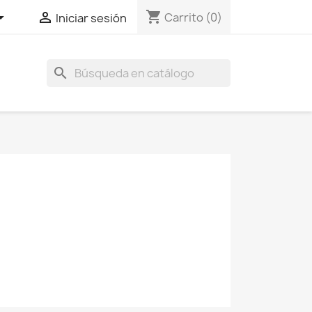
shopping_cart


Carrito
(0)
Iniciar sesión
search