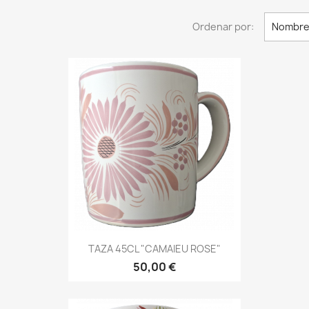
Ordenar por:
Nombre,
Vista rápida

TAZA 45CL "CAMAIEU ROSE"
50,00 €