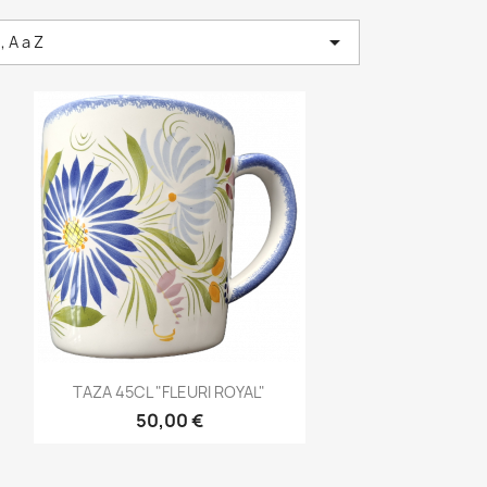

 A a Z
Vista rápida

TAZA 45CL "FLEURI ROYAL"
50,00 €