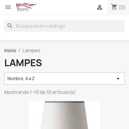
shopping_cart


(0)
search
Inicio
Lampes
LAMPES

Nombre, A a Z
Mostrando 1-10 de 10 artículo(s)