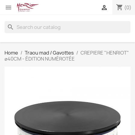
shopping_cart


(0)
search
Home
Traou mad / Gavottes
CREPIERE "HENRIOT"
⌀40CM - ÉDITION NUMÉROTÉE